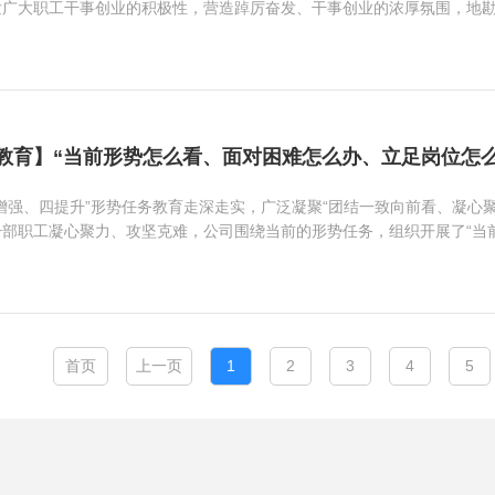
发广大职工干事创业的积极性，营造踔厉奋发、干事创业的浓厚氛围，地
教育】“当前形势怎么看、面对困难怎么办、立足岗位怎么
增强、四提升”形势任务教育走深走实，广泛凝聚“团结一致向前看、凝心聚
干部职工凝心聚力、攻坚克难，公司围绕当前的形势任务，组织开展了“当
首页
上一页
1
2
3
4
5