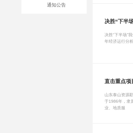
通知公告
决胜“下半
决胜“下半场"
年经济运行分
直击重点项
山东泰山资源
于1986年，
业、地质服