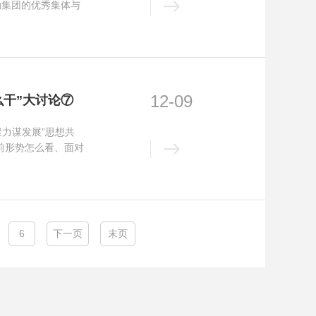
勘集团的优秀集体与
12-09
干”大讨论⑦
力谋发展”思想共
前形势怎么看、面对
6
下一页
末页