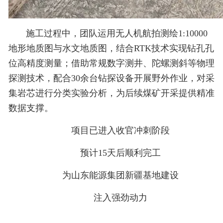
施工过程中，团队运用无人机航拍测绘1:10000
地形地质图与水文地质图，结合RTK技术实现钻孔孔
位高精度测量；借助常规数字测井、陀螺测斜等物理
探测技术，配合30余台钻探设备开展野外作业，对采
集岩芯进行分类实验分析，为后续煤矿开采提供精准
数据支撑。
项目已进入收官冲刺阶段
预计15天后顺利完工
为山东能源集团新疆基地建设
注入强劲动力