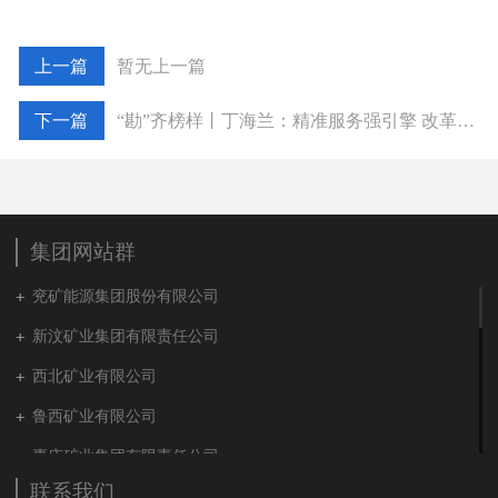
暂无上一篇
“勘”齐榜样丨丁海兰：精准服务强引擎 改革攻坚绽活力
集团网站群
兖矿能源集团股份有限公司
新汶矿业集团有限责任公司
西北矿业有限公司
鲁西矿业有限公司
枣庄矿业集团有限责任公司
联系我们
兖矿新疆能化有限公司