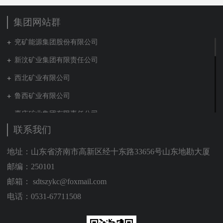
集团网站群
兖矿能源集团股份有限公司
新汶矿业集团有限责任公司
西北矿业有限公司
鲁西矿业有限公司
枣庄矿业集团有限责任公司
联系我们
兖矿新疆能化有限公司
山东泰山地勘集团
地址：山东省济南市高新区经十东路33656号山东地勘大厦
邮编：250101
新能源集团有限公司
邮箱： sdtszykc@foxmail.com
营销贸易公司
电话：0531-67711508
新材料有限公司
肥城矿业集团有限责任公司