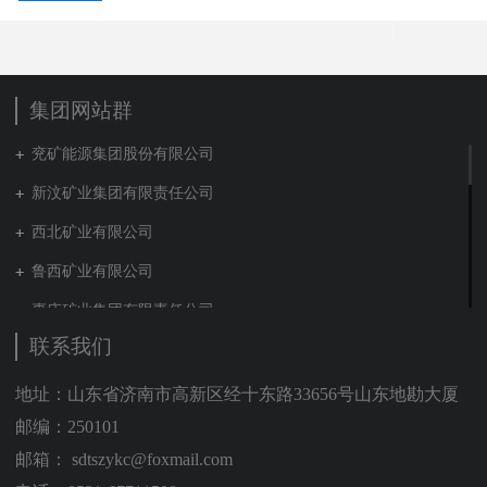
集团网站群
兖矿能源集团股份有限公司
新汶矿业集团有限责任公司
西北矿业有限公司
鲁西矿业有限公司
枣庄矿业集团有限责任公司
联系我们
兖矿新疆能化有限公司
山东泰山地勘集团
地址：山东省济南市高新区经十东路33656号山东地勘大厦
邮编：250101
新能源集团有限公司
邮箱： sdtszykc@foxmail.com
营销贸易公司